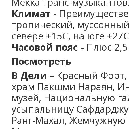
Мекка транс-музыкантов
Климат -
Преимуществен
тропический, муссонный
севере +15С, на юге +27С
Часовой пояс -
Плюс 2,5
Посмотреть
В Дели
– Красный Форт,
храм Пакшми Нараян, И
музей, Национальную га
усыпальницу Сафдарджун
Ранг-Махал, Жемчужную м