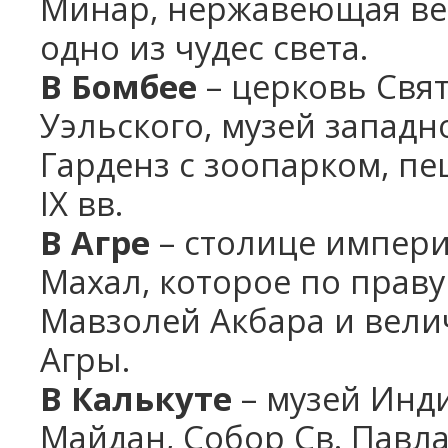
Минар, нержавеющая ве
одно из чудес света.
В Бомбее
– церковь Свя
Уэльского, музей западн
Гарденз с зоопарком, пе
IX вв.
В Агре
– столице импери
Махал, которое по праву 
Мавзолей Акбара и вели
Агры.
В Калькуте
– музей Инд
Майдан, Собор Св. Павла