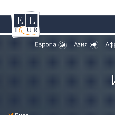
Европа
Азия
Аф