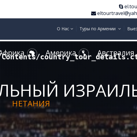
el.tou
eltourtravel@ya
О Нас
Туры по Армении
Вые
Африка
Америка
Австралия
/Contents/country_tour_details.c
ЛЬНЫЙ ИЗРАИЛ
НЕТАНИЯ