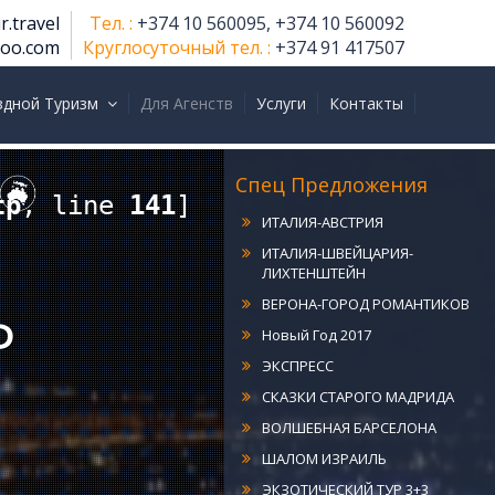
r.travel
Тел. :
+374 10 560095, +374 10 560092
hoo.com
Круглосуточный тел. :
+374 91 417507
ИТАЛИЯ КЛАССИКА
РИМ-МИЛАН
здной Туризм
Для Агенств
Услуги
Контакты
РИМ-ВЕНЕЦИЯ
ИТАЛИЯ-ГЕРМАНИЯ
ИТАЛИЯ-ФРАНЦИЯ
Спец Предложения
tp
, line 
141
]
ИТАЛИЯ-АВСТРИЯ
ИТАЛИЯ-ШВЕЙЦАРИЯ-
ЛИХТЕНШТЕЙН
ВЕРОНА-ГОРОД РОМАНТИКОВ
Ь
Новый Год 2017
ЭКСПРЕСС
СКАЗКИ СТАРОГО МАДРИДА
ВОЛШЕБНАЯ БАРСЕЛОНА
ШАЛОМ ИЗРАИЛЬ
ЭКЗОТИЧЕСКИЙ ТУР 3+3