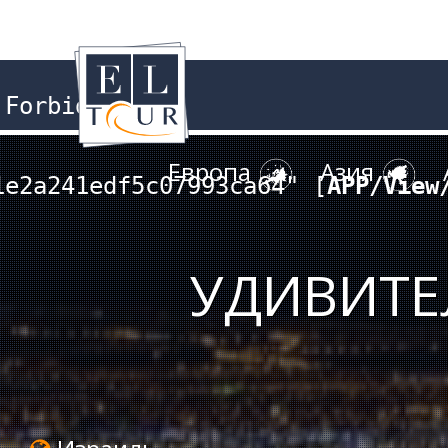
Forbidden

Европа
Азия
1e2a241edf5c07993ca64" [
APP/View
УДИВИТЕ