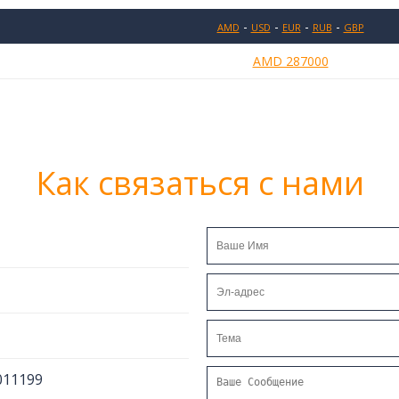
-
-
-
-
AMD
USD
EUR
RUB
GBP
AMD 287000
Как связаться с нами
011199