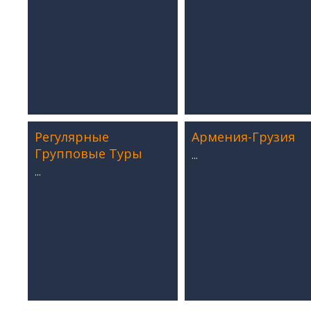
Санаторий Джермук Ашхар 8 дней
Винный Тур - 4 дня
Школьные каникулы в Армении -
5 дней
Школьные каникулы в Армении -
7 дней
Регулярные
Армения-Грузия
Групповые Туры
...
...