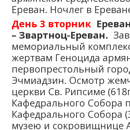
Ереван. Ночлег в Ереван
День
3
вторник
Ерева
– Звартноц-Ереван.
Зав
мемориальный комплекс
жертвам Геноцида армян
первопрестольный город
Эчмиадзин. Осмотр жем
церкви Св. Рипсиме (618
Кафедрального Собора п
Кафедрального Собора (3
музею и сокровищнице 