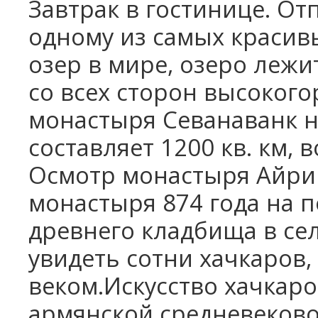
Завтрак в гостинице. От
Школьные каникулы в Армении -
одному из самых краси
5 дней
Школьные каникулы в Армении -
озер в мире, озеро лежи
7 дней
со всех сторон высоког
монастыря Севанаванк н
составляет 1200 кв. км, 
Осмотр монастыря Айрива
монастыря 874 года на 
древнего кладбища в сел
увидеть сотни хачкаров,
веком.Искусство хачкар
армянской средневеково