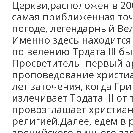
Церкви,расположен в 200
самая приближенная точк
погоде, легендарный Вел
Именно здесь находится 
по велению Трдата
III
бы
Просветитель -первый а
проповедование христиа
лет заточения, когда Гр
излечивает Трдата
III
от 
провозглашает христиан
религией.Далее, едем в
аренийского винного зав