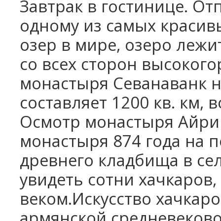
Завтрак в гостинице. От
Школьные каникулы в Армении -
5 дней
одному из самых краси
Школьные каникулы в Армении -
озер в мире, озеро лежи
7 дней
со всех сторон высоког
монастыря Севанаванк н
составляет 1200 кв. км, 
Осмотр монастыря Айрива
монастыря 874 года на 
древнего кладбища в сел
увидеть сотни хачкаров,
веком.Искусство хачкар
армянской средневеково