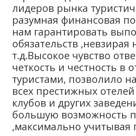
Санаторий Джермук Ашхар 8 дней
лидеров рынка туристиче
Винный Тур - 4 дня
разумная финансовая п
Школьные каникулы в Армении -
5 дней
нам гарантировать выпо
Школьные каникулы в Армении -
7 дней
обязательств ,невзирая 
т.д.Высокое чувство от
четкость и честность в 
туристами, позволило н
всех престижных отелей 
клубов и других заведен
большую возможность п
,максимально учитывая 