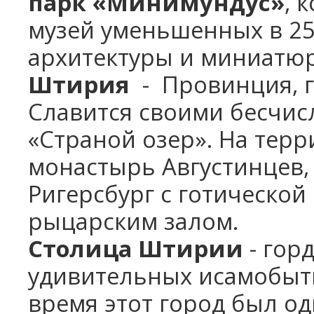
парк «Минимундус»
, 
музей уменьшенных в 2
архитектуры и миниатю
Штирия
- Провинция, г
Славится своими бесчис
«Страной озер». На тер
монастырь Августинцев,
Ригерсбург с готическо
рыцарским залом.
Столица Штирии
- гор
удивительных исамобытн
время этот город был о