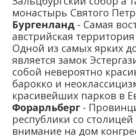
Зальцбургский собор а 
монастырь Святого Петра
Бургенланд
- Самая вос
австрийская территория 
Одной из самых ярких д
является замок Эстерга
собой невероятно краси
барокко и неоклассицизм
красивейших парков в Е
Форарльберг
- Провинци
республики со столицей 
внимание на дом конгрес