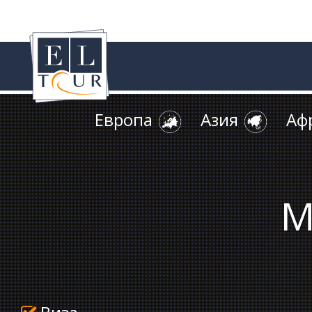
Европа
Азия
Аф
М