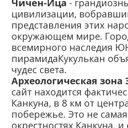
Чичен-Ица
- грандиозн
цивилизации, вобравший
представления этих нар
окружающем мире. Город
всемирного наследия ЮН
пирамидаКукулькан объ
чудес света.
Археологическая зона 
сайт находится фактиче
Канкуна, в 8 км от центр
побережье. Это не сама
окрестностях Канкуна, и