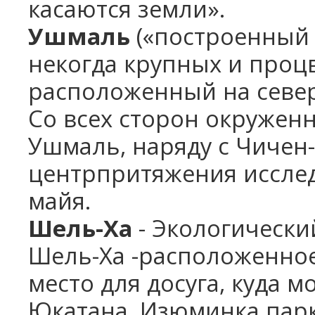
касаются земли».
Ушмаль
(«построенный 
некогда крупных и проц
расположенный на север
Со всех сторон окружен
Ушмаль, наряду с Чичен-
центрпритяжения исслед
майя.
Шель-Ха
- Экологическ
Шель-Ха -расположенно
место для досуга, куда 
Юкатана. Изюминка парка