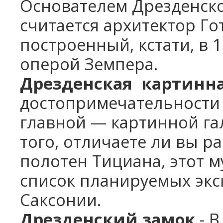
Основателем Дрезденск
считается архитектор Гот
построенный, кстати, в 
оперой Земпера.
Дрезденская картинна
достопримечательности 
главной — картинной га
того, отличаете ли вы р
полотен Тициана, этот м
список планируемых экс
Саксонии.
Дрезденский замок
- В