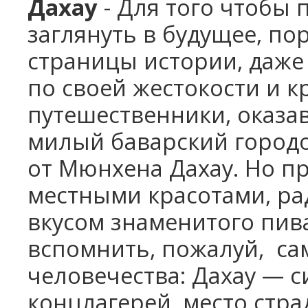
Дахау
- Для того чтобы 
заглянуть в будущее, п
страницы истории, даже
по своей жестокости и 
путешественники, оказа
милый баварский городо
от
Мюнхена
Дахау.
Но п
местными красотами, ра
вкусом знаменитого пив
вспомнить, пожалуй, с
человечества: Дахау — 
концлагерей, место стра