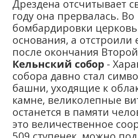
Дрездена отсчитывает св
году она прервалась. В
бомбардировки церковь
основания, а отстроили 
после окончания Второ
Кельнский собор
- Хара
собора давно стал симв
башни, уходящие к обла
камне, великолепные ви
останется в памяти чело
это величественное соо
509 ступенек, можно подн