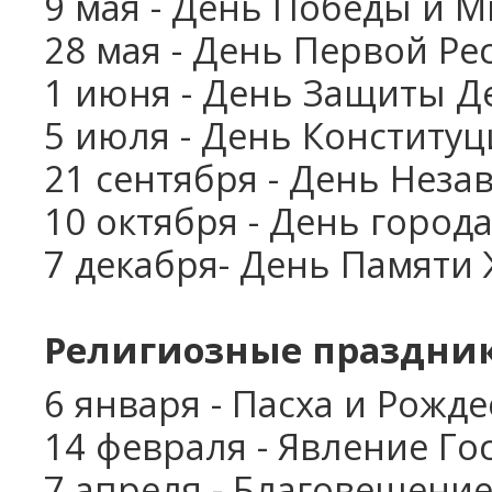
9 мая - День Победы и 
Школьные каникулы в Армении -
7 дней
28 мая - День Первой Ре
1 июня - День Защиты Д
5 июля - День Конститу
21 сентября - День Неза
10 октября - День город
7 декабря- День Памяти
Религиозные праздни
6 января - Пасха и Рожде
14 февраля - Явление Го
7 апреля - Благовещени