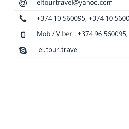
eltourtravel@yahoo.com
+374 10 560095, +374 10 560
Mob / Viber : +374 96 560095,
el.tour.travel