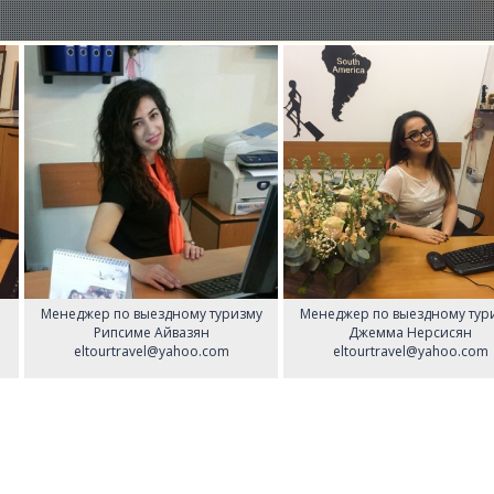
Менеджер по выездному туризму
Менеджер по выездному тур
Рипсиме Айвазян
Джемма Нерсисян
eltourtravel@yahoo.com
eltourtravel@yahoo.com