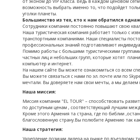
от эконом до VIP класса. Ведь в каждом ценовом сег
возможность выбрать именно то, что подойдет тольк
уголки планеты.
Большинство из тех, кто к нам обратился одн
Сотрудники компании постоянно повышают свою ква
Наша туристическая компания работает только с изв
транспортными компаниями. Наши специалисты постоян
профессиональных знаний подготавливают индивидуа
Помимо работы с большими туристическими группами
частных лиц и небольших групп, которые хотят план
компьютер и интернет.
На нашем сайте Вы можете ознакомиться со всем спе
Вы можете связаться с нами по эл. почте или по Sky
мечтали. Вы доверяете нам свои мечты, а мы делаем 
Наша миссия:
Миссия компании "EL TOUR" – способствовать развит
по доступным ценам , соответствующий лучшим межд
Кроме этого Армения та страна, где по библии ,оста
благословенную страну.Вы полюбите Армению так как
Наша стратегия:
Укрепление позиции лидера на рынке по въездному т