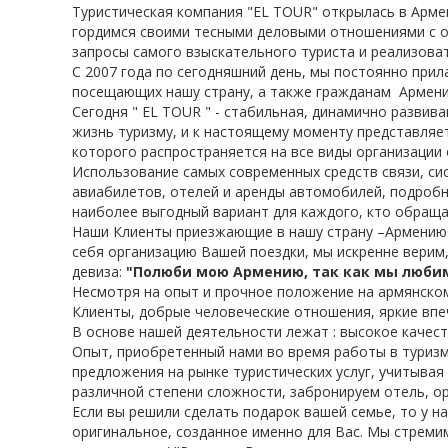
Санаторий Джермук Ашхар 8 дней
Туристическая компания "EL TOUR" открылась в Армен
гордимся своими тесными деловыми отношениями с 
Винный Тур - 4 дня
запросы самого взыскательного туриста и реализова
Школьные каникулы в Армении -
С 2007 года по сегодняшний день, мы постоянно прил
5 дней
посещающих нашу страну, а также гражданам Армени
Школьные каникулы в Армении -
Сегодня " EL TOUR " - стабильная, динамично разви
7 дней
жизнь туризму, и к настоящему моменту представля
которого распространяется на все виды организации 
Использование самых современных средств связи, с
авиабилетов, отелей и аренды автомобилей, подробн
наиболее выгодный вариант для каждого, кто обращ
Наши Клиенты приезжающие в нашу страну –Армению 
себя организацию Вашей поездки, мы искренне верим
девиза:
"Полюби мою Армению, так как мы любим
Несмотря на опыт и прочное положение на армянском
Клиенты, добрые человеческие отношения, яркие впе
В основе нашей деятельности лежат : высокое качест
Опыт, приобретенный нами во время работы в туриз
предложения на рынке туристических услуг, учитыва
различной степени сложности, забронируем отель, о
Если вы решили сделать подарок вашей семье, то у н
оригинальное, созданное именно для Вас. Мы стрем