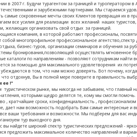
ии в 2007 г. Будучи
турагентом
за границей и
туроператором
в 
отечественными и зарубежными партнерами. Мы стараемся удо
ть самые сокровенные мечты своих Клиентов превращая их в пра
агаем все усилия для реализации всех желаний наших туристов,
и, желающих организовать свой отдых за границей.
вающаяся компания, в которой работают профессионалы, посвят
ет собой многопрофильное профессиональное агентство,спектр 
отдыха, бизнес-туров, организации семинаров и обучения за ру
истемы бронирования,позволяющей осуществлять мгновенное б
ые каталоги по направлениям - позволяют сотрудникам найти в
ается за помощью для максимального удовлетворения их потре
убеждаются в том, что нам можно доверять. Вот почему, когда
, что отдохнув, Вы в полной мере поверите в правильность выб
 ее !"
 туристическом рынке, мы никогда не забываем, что главный н
чатления, которыми щедро делятся те, кому мы смогли помочь.
во , кратчайшие сроки, конфиденциальность , профессионализм 
ме, дает нам возможность подобрать Вам самые интересные и 
я все ваши требования и возможности. Мы подберем для вас инд
рганизуем тур выходного дня.
ас вы найдете широкий спектр туристических предложений - ярко
имся предложить максимальное количество направлений и вариа