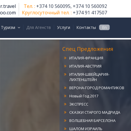
r.travel
Тел. :
+374 10 560095, +374 10 560092
hoo.com
Круглосуточный тел. :
+374 91 417507
ИТАЛИЯ КЛАССИКА
 Туризм
Для Агенств
Услуги
Контакты
En
РИМ-МИЛАН
РИМ-ВЕНЕЦИЯ
ИТАЛИЯ-ГЕРМАНИЯ
Спец Предложения
ИТАЛИЯ-ФРАНЦИЯ
ИТАЛИЯ-АВСТРИЯ
ИТАЛИЯ-ШВЕЙЦАРИЯ-
ЛИХТЕНШТЕЙН
ВЕРОНА-ГОРОД РОМАНТИКОВ
Новый Год 2017
ЭКСПРЕСС
СКАЗКИ СТАРОГО МАДРИДА
ВОЛШЕБНАЯ БАРСЕЛОНА
ШАЛОМ ИЗРАИЛЬ