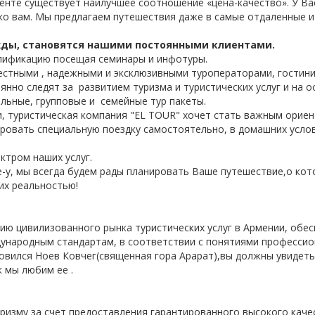
менте существует наилучшее соотношение «цена-качество». У Вас
о вам. Мы предлагаем путешествия даже в самые отдаленные и
ажды, становятся нашими постоянными клиентами.
лификацию посещая семинары и инфотуры.
естными , надежными и эксклюзивными туроператорами, гостин
но следят за развитием туризма и туристических услуг и на о
льные, групповые и семейные тур пакеты.
, туристическая компания "EL TOUR" хочет стать важным орие
ировать специальную поездку самостоятельно, в домашних услов
ктром наших услуг.
pe-у, мы всегда будем рады планировать Ваше путешествие,о ко
их реальностью!
ию цивилизованного рынка туристических услуг в Армении, обе
ународным стандартам, в соответствии с понятиями профессио
новился Ноев Ковчег(священная гора Арарат),вы должны увидеть
 мы любим ее .
уризму за счет предоставления гарантированного высокого каче