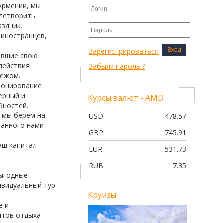
ПЕКИН! НАСЛЕДИЕ ПОДНЕБЕСНО
Армении, мы
ИМПЕРИИ
влетворить
здник.
 иностранцев,
Зарегистрироваться
Вход
ившие свою
действия
Забыли пароль ?
бежом.
ронирование
ерный и
Курсы валют - AMD
бностей.
 мы берем на
USD
478.57
ранного нами
GBP
745.91
аш капитал –
EUR
531.73
.
RUB
7.35
выгодные
ивидуальный тур
Круизы
е и
нтов отдыха