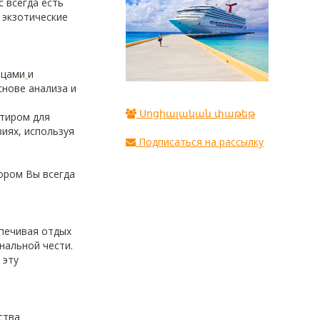
 всегда есть
 экзотические
ицами
и
снове анализа и
Սոցիալական փաթեթ
нтиром для
иях, используя
Подписаться на рассылку
тором Вы всегда
спечивая отдых
нальной чести.
 эту
ства