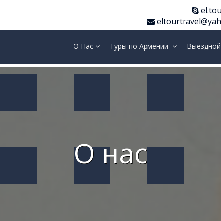
el.tou
eltourtravel@ya
О Нас
Туры по Армении
Выездной
О нас