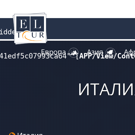
dden

Европа
Азия
Аф
41edf5c07993ca64" [
APP/View/Cont
ИТАЛИ