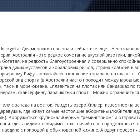
s Incognita. Для многих из нас она и сейчас все еще - Непознанн
рик. Австралия - это редкое сочетание вкусной экзотики, дико
 богатая, на редкость благоустроенная и совершенно спокойная
трана диких мустангов и коралловых рифов, страна ковбоев и з
рьерному Рифу - величайшее скопление кораллов на планете. 
орской вид спорта (в Австралии часто проходят международные
х, так и в море-океане. Сплавиться на плотах или байдарках по 
анеризм, скайсерфинг, парашютный спорт... Можно ограничиться
или с запада на восток. Увидеть озеро Хиллер, известное на в
еревушке, где живут самые настоящие аборигены (любители а
дь). Вооружиться крупнокалиберным "ремингтоном" и отправитс
Зверья здесь видимо-невидимо - охотничий сезон продолжается п
 наедине с природой в обыкновенной хижине. А вдруг повезет - 