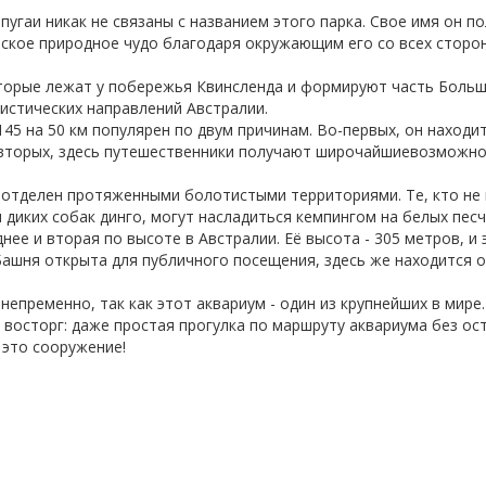
опугаи никак не связаны с названием этого парка. Свое имя он п
йское природное чудо благодаря окружающим его со всех сторо
которые лежат у побережья Квинсленда и формируют часть Боль
ристических направлений Австралии.
45 на 50 км популярен по двум причинам. Во-первых, он находи
-вторых, здесь путешественники получают широчайшиевозможно
 отделен протяженными болотистыми территориями. Те, кто не
 диких собак динго, могут насладиться кемпингом на белых пес
нее и вторая по высоте в Австралии. Её высота - 305 метров, и 
ашня открыта для публичного посещения, здесь же находится 
непременно, так как этот аквариум - один из крупнейших в мире
в восторг: даже простая прогулка по маршруту аквариума без ос
 это сооружение!