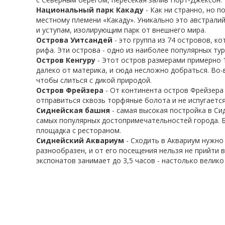
Национальный парк Какаду
- Как ни странно, но п
местному племени «Какаду». Уникально это австрали
и уступам, изолирующим парк от внешнего мира.
Острова Уитсандей
- это группа из 74 островов, 
рифа. Эти острова - одно из наиболее популярных ту
Остров Кенгуру
- Этот остров размерами примерно 1
далеко от материка, и сюда несложно добраться. Во
чтобы слиться с дикой природой.
Остров Фрейзера
- От континента остров Фрейзера
отправиться сквозь торфяные болота и не испугается
Сиднейская башня
- самая высокая постройка в Сид
самых популярных достопримечательностей города. Б
площадка с рестораном.
Сиднейский Аквариум
- Сходить в Аквариум нужно 
разнообразен, и от его посещения нельзя не прийти 
экспонатов занимает до 3,5 часов - настолько велико