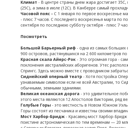
Климат
- В центре страны днем жара достигает 35С,
(25С), а зима в июле (12С). В Канберре самый прохлад
Часовой пояс -
С 1 января по первое воскресенье ма
- плюс 7 часов. С последнего воскресенья марта по п
сентября по последнюю субботу октября - плюс 7 часо
Посмотреть
Большой Барьерный риф
- одна из самых больших 
900 островов, растянувшихся на 2 600 километров по 
Красная скала Айерс-Рок
- Это огромная гора - са
поклонения австралийских аборигенов. Утес располож
Спрингс. Здесь можно вместе с проводником забраться
Сиднейский оперный театр
- Хотя постройка Опер
узнаваемым символом если не всей Австралии, то Си
обычными, земными зданиями.
Великая океанская дорога
- это удивительное поб
этого места являются 12 Апостолов Виктории, ряд ве
Голубые Горы
- это местность в Новом Южном Уэльсе
Горы состоят из песчаника и известны своими впадин
Мост Харбор-Бридж
- Красавец-мост Харбор-Бридж 
поистине астрономическая по тем временам — 20 млн
с Северным берегом, пересекая залив Порт-Джексон.