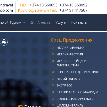
r.travel
Тел. :
+374 10 560095, +374 10 560092
hoo.com
Круглосуточный тел. :
+374 91 417507
ИТАЛИЯ КЛАССИКА
здной Туризм
Для Агенств
Услуги
Контакты
РИМ-МИЛАН
РИМ-ВЕНЕЦИЯ
ИТАЛИЯ-ГЕРМАНИЯ
Спец Предложения
ИТАЛИЯ-ФРАНЦИЯ
ИТАЛИЯ-АВСТРИЯ
ИТАЛИЯ-ШВЕЙЦАРИЯ-
ЛИХТЕНШТЕЙН
ВЕРОНА-ГОРОД РОМАНТИКОВ
Новый Год 2017
ЭКСПРЕСС
СКАЗКИ СТАРОГО МАДРИДА
ВОЛШЕБНАЯ БАРСЕЛОНА
ШАЛОМ ИЗРАИЛЬ