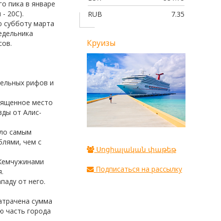
го пика в январе
ПЕКИН! НАСЛЕДИЕ ПОДНЕБЕСНО
 - 20С).
RUB
7.35
ИМПЕРИИ
ю субботу марта
недельника
Круизы
сов.
дельных рифов и
священное место
зды от Алис-
ало самым
блями, чем с
Սոցիալական փաթեթ
 Жемчужинами
Подписаться на рассылку
.
паду от него.
атрачена сумма
ю часть города