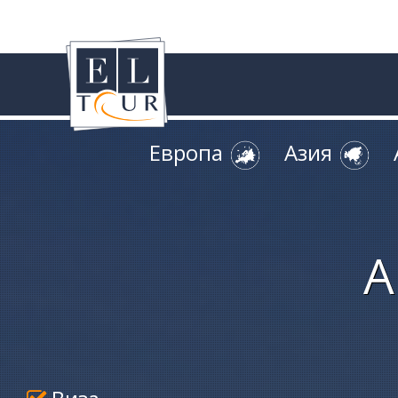
Европа
Азия
А