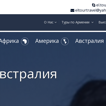
el.tou
eltourtravel@ya
О Нас
Туры по Армении
Вые
Африка
Америка
Австралия
встралия