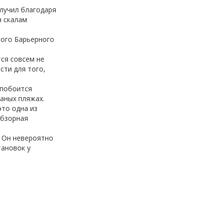
олучил благодаря
н скалам
шого Барьерного
тся совсем не
сти для того,
 побоится
чаных пляжах.
это одна из
обзорная
. Он невероятно
тановок у