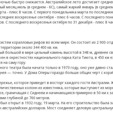
 ночью быстро снижается. Австралийское лето достигает средне
ный месяц июль (в среднем - 6С), самый жаркий январь (в среднем
рта - плюс 8 часов. С первого понедельника марта по последню
оследнее воскресенье сентября - плюс 6 часов. С последнего по
в. С последнего воскресенья октября по 31 декабря - плюс 8 ча
систем коралловых рифов во всем мире. Он состоит из 2 900 от
территории около 344 400 кв. км.
мый большой в мире цельный камень высотой в 348 м, древнее 
ен в окрестностях национального парка Ката Тиюта, в 450 км е
 на саму гору.
ного театра была начата только в 1973 году, оно уже давно ст
днея — точно. У Дома Оперы гораздо больше общих черт с кора
ережье, которое приведет в восторг каждого гостя Австралии.
личественных колонн из известняка, которые выступают из моря
, граничащая с Сиднеем и начинающаяся примерно в 50 км к за
ами глубиной до 760 метров.
был открыт в 1932 году, 19 марта.
На его строительство была з
 австралийских долларов. Мост соединяет деловую центральну