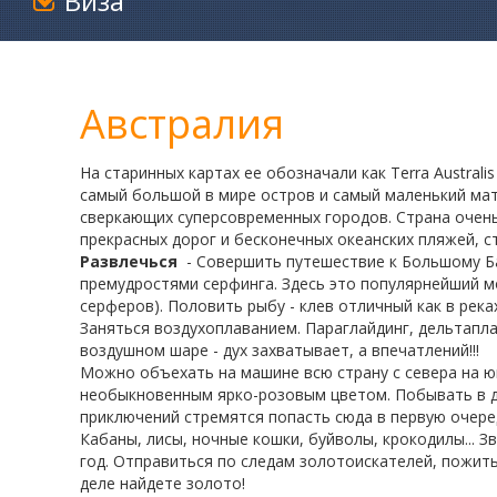
Виза
Австралия
На старинных картах ее обозначали как Terra Australi
самый большой в мире остров и самый маленький мате
сверкающих суперсовременных городов. Страна очень
прекрасных дорог и бесконечных океанских пляжей, с
Развлечься
- Совершить путешествие к Большому Ба
премудростями серфинга. Здесь это популярнейший м
серферов). Половить рыбу - клев отличный как в река
Заняться воздухоплаванием. Параглайдинг, дельтапл
воздушном шаре - дух захватывает, а впечатлений!!!
Можно объехать на машине всю страну с севера на юг 
необыкновенным ярко-розовым цветом. Побывать в д
приключений стремятся попасть сюда в первую очере
Кабаны, лисы, ночные кошки, буйволы, крокодилы... 
год. Отправиться по следам золотоискателей, пожить
деле найдете золото!