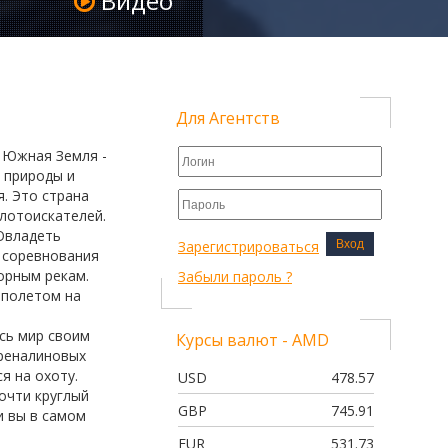
Видео
ЭКЗОТИЧЕСКИЙ ТУР 3+3
УДИВИТЕЛЬНЫЙ ИЗРАИЛЬ
ПЛЯЖНЫЙ ОТДЫХ
ИЗРАИЛЬ-ИОРДАНИЯ
Для Агентств
ЭКЗОТИЧЕСКИЙ ТУР 2+4
ОТДЫХ + ЭКСКУРСИИ
ая Южная Земля -
й природы и
ЛЕТО В ЭМИРАТАХ+3 ЭКСКУСИИ
. Это страна
РОМАНТИЧЕСКАЯ ПРАГА
олотоискателей.
Овладеть
3 СТОЛИЦЫ
Зарегистрироваться
Вход
 соревнования
ПРАГА ЛАЙТ
горным рекам.
Забыли пароль ?
ФРАНЦУЗСКАЯ КЛАССИКА
 полетом на
ФРАНЦУЗСКАЯ КЛАССИКА МАКСИ
есь мир своим
Курсы валют - AMD
ФРАНЦИЯ - ШВЕЙЦАРИЯ
дреналиновых
я на охоту.
ФРАНЦИЯ - БЕЛЬГИЯ - ГОЛЛАНДИ
USD
478.57
очти круглый
ПОРТУГАЛИЯ: ДВЕ СТОЛИЦЫ
GBP
745.91
и вы в самом
ПОРТУГАЛИЯ: ДВЕ СТОЛИЦЫ
EUR
531.73