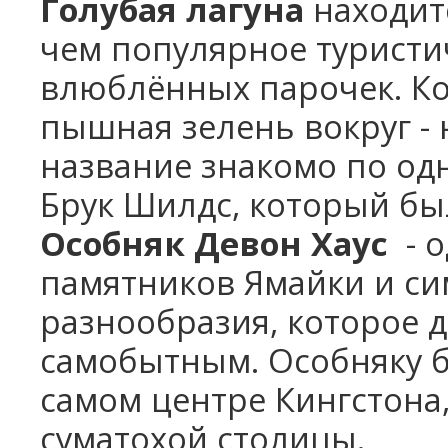
Голубая лагуна
находитс
чем популярное туристи
влюблённых парочек. Ко
пышная зелень вокруг - 
название знакомо по од
Брук Шилдс, который был
Особняк Девон Хаус
- о
памятников Ямайки и си
разнообразия, которое д
самобытным. Особняку бо
самом центре Кингстона,
суматохой столицы.