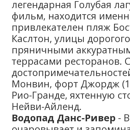
легендарная Голубая ла
фильм, находится именно
привлекателен пляж Бос
Каслтон, улицы дорогог
пряничными аккуратным
террасами ресторанов. 
достопримечательностей
Монвин, форт Джордж (17
Рио-Гранде, яхтенную ст
Нейви-Айленд.
Водопад Данс-Ривер
- 
очаровывает и запомина