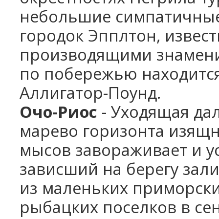
небольшие симпатичные
городок Эпплтон, извес
производящими знамени
по побережью находитс
Аллигатор-Поунд.
Очо-Риос
- Уходящая да
марево горизонта изящн
мысов завораживает и ус
зависший на берегу зал
из маленьких приморски
рыбацких поселков в се