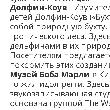
Долфин-Коув
- Изумите
детей Долфин-Коув («Бух
собой природную бухту,
тропического леса. Зде
дельфинами в их природ
Посетителям предлагаетс
покормить этих создани
Музей Боба Марли
в Ки
то жил идол регги. Здес
звукозаписывающая студ
основана группой The Wai