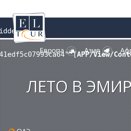
dden

Европа
Азия
Аф
41edf5c07993ca64" [
APP/View/Cont
ЛЕТО В ЭМИ