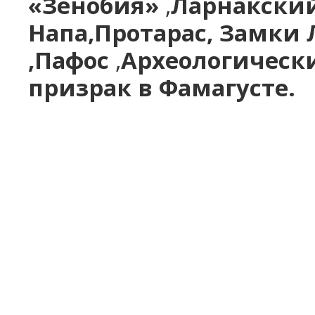
«Зенобия»
,
Ларнакский
Напа,
Протарас,
Замки 
,
Пафос
,
Археологическ
призрак в Фамагусте.