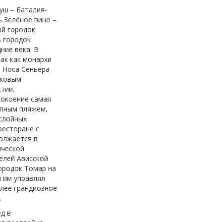
уш – Баталия-
 Зелёное вино –
ый городок
ь городок
ние века. В
ак как монархи
й Носа Сеньера
ековым
тии.
покоение самая
епным пляжем,
ослойных
ресторане с
олжается в
ической
телей Ависской
ородок Томар на
я им управлял
олее грандиозное
.
ед в