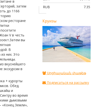
ПЕКИН! НАСЛЕДИЕ ПОДНЕБЕСНО
зитане в
ИМПЕРИИ
Серторий, затем
RUB
7.35
лоть до 1166
риторию
ьском ресторане
Круизы
апитки
 посетите
Жоан V в честь
роект.Затем вы
иятная
дой. В
из них. Это
мельницы.
 из вкуснейшего
е экскурсии в
Սոցիալական փաթեթ
ока + курорты
Подписаться на рассылку
мков. Обед.
ашкайш и
 Синтру во время
ескими дымовыми
– «Конец Земли»,