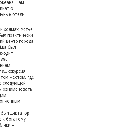
океана. Там
икат о
льные отели.
ми холмах. Устье
был практически
ий центр города
йша был
входит
1886
анием
ла.Экскурсия
 тем местом, где
.В следующей
бы ознаменовать
щим
тонченным
ы
 был диктатор
е к богатому
блики –