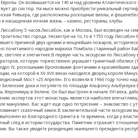
 Европы. Он возвышается на 140 м над уровнем Атлантического 
твует до сих пор. На мысе можно приобрести уникальный сертиф
нская Ривьера, где расположены роскошные виллы, и фешенебе
 насыщенная ночная жизнь – казино, рестораны, клубы.
о Лиссабону 5 часов.Лиссабон, как и Москва, был возведен на се
строительство города. Несмотря на то,то в 1755 году Лиссабон 
тавшего причиной двух цунами и мощнейших пожаров, историческ
ячо почитаемого народом маркиза Помбала старинный район Ба
, светлее и элегантнее.В первую часть экскурсии по Лиссабону 
раторов, которую торжественно украшает гранитный обелиск (
Педро IV, роскошными бронзовыми фонтанами и красивейшим зд
ии, на которой в XV-XVII веках находился дворец короля Мануэ
ндиозный Мост «25 Апреля». Его возвели в 1966 году точно над
те Беленские доки и погуляете по площади Альфонсу Альбукерке
ь Жеронимуш в Белене. Он был выстроен в начале XVI века, да
мнению экспертов этот монастырь является наиболее впечатляю
ле мануэлино. Вас ждет еще одно потрясение – знакомство с у
поминает сказочный замок.В заключительной части экскурсии в
ыполнен из благородного гранита в те времена, когда у власти
тный след в истории государства. Памятник отражает отношени
ии. Вы также увидите резиденцию нынешнего президента респу