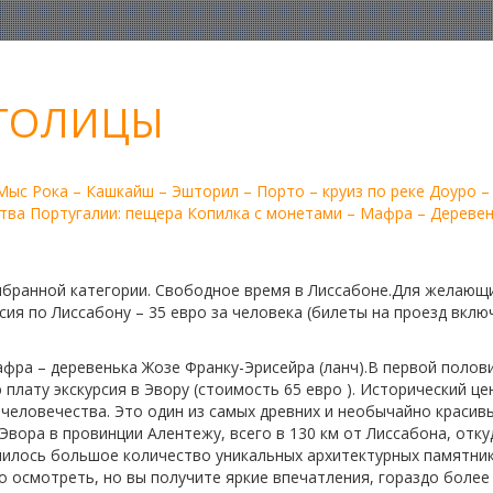
СТОЛИЦЫ
 Мыс Рока – Кашкайш – Эшторил – Порто – круиз по реке Доуро 
тва Португалии: пещера Копилка с монетами – Мафра – Деревен
бранной категории. Свободное время в Лиссабоне.Для желающи
сия по Лиссабону – 35 евро за человека (билеты на проезд вклю
Мафра – деревенька Жозе Франку-Эрисейра (ланч).В первой полови
лату экскурсия в Эвору (стоимость 65 евро ). Исторический це
человечества. Это один из самых древних и необычайно красив
 Эвора в провинции Алентежу, всего в 130 км от Лиссабона, отку
илось большое количество уникальных архитектурных памятник
 осмотреть, но вы получите яркие впечатления, гораздо более