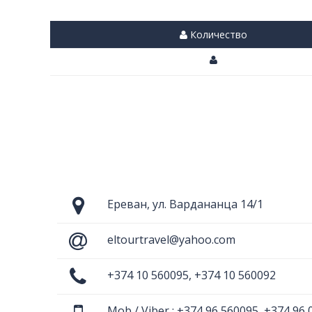
Количество
Ереван, ул. Вардананца 14/1
eltourtravel@yahoo.com
+374 10 560095, +374 10 560092
Mob / Viber : +374 96 560095, +374 96 