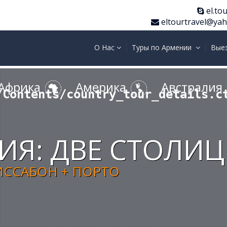
el.tou
eltourtravel@ya
О Нас
Туры по Армении
Вые
Африка
Америка
Австралия
/Contents/country_tour_details.c
ИЯ: ДВЕ СТОЛИ
ИССАБОН + ПОРТО