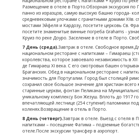
национальном ресторане с напитками + круиз по реке 
Размещение в отеле в Порто.Обзорная экскурсия по 
панно из изразцов, самую высокую башню города- кол
средневековым улочками с гранитными домами XIIв. 
мостами Эйфеля и Кардозу, посетите церковь Св. Фр
посетите знаменитые винные погреба Grahams - узнае
Круиз по реке Доуро. Заселение в отеле в Порто. Сво
7 День (среда).
Завтрак в отеле. Свободное время.Д
национальном ресторане с напитками – Гимараеш (ст
королевства, которое завоевало независимость в XII
де Гимараеш XI века. С его смотровых башен открыв
Браганских. Обед в национальном ресторане с напитк
значимость для Португалии. Город был столицей римс
сохранил свое большое значение для христиан всего
старинные церкви, фонтан Пеликана на Муниципально
уникальному комплексу Бон Жезуш. Вплоть до 1917 г
впечатляющей лестнице (254 ступени!) паломники под
коленях.Возвращение в отель в Порто.
8 День (четверг).
Завтрак в отеле. Выезд с отеля в 
напитками – посещение Фатима – подземные богатств
отеле.После экскурсии трансфер в аэропорт.