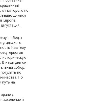
ия портвейна.
 украшенный
, от которого по
од выдающимися
в Европе,
дегустация.
Жезуш обед в
ртугальского
репость Каштелу
орец герцогов
ую историческую
. В наши дни он
ральный собор,
 погулять по
мничества. По
и путь на
торане с
н заселение в