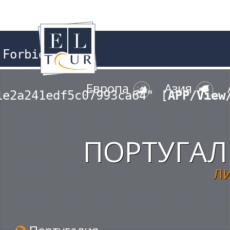
Forbidden

Европа
Азия
1e2a241edf5c07993ca64" [
APP/View
ПОРТУГАЛ
Л