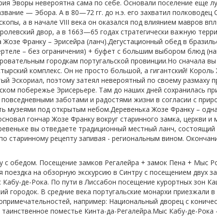
рия Эворы невероятна сама по себе. Основали поселение еще лу
вание — Эбора. А в 80—72 гг. до н.э. его захватил полководец 
копы, а в начале VIII века он оказался под влиянием мавров вп
оролевский двор, а в 1663—65 годах стратегически важную тер
а Жозе Франку – Эрисейра (ланч).Дегустационный обед в бразил
ертеле – без ограничения) + буфет с большим выбором блюд (н
аровательным городкам португальской провинции.Но сначала вы
ырский комплекс. Он не просто большой, а гигантский! Король 
ый Эскориал, поэтому затеял невероятный по своему размаху п
ском побережье Эрисерьере. Там до наших дней сохранилась пр
повседневными заботами и радостями жизни в согласии с приро
ь музеями под открытым небом.Деревенька Жозе Франку – одна 
основал гончар Жозе Франку вокруг старинного замка, церкви и 
еревеньке вы отведаете традиционный местный ланч, состоящий
по старинному рецепту запивая - региональным вином. Окончани
ру с обедом. Посещение замков Регалейра + замок Пена + Мыс Р
я поездка на обзорную экскурсию в Синтру с посещением двух за
 Кабу-де-Рока. По пути в Лиссабон посещение курортных зон К
ий городок. В средние века португальские монархи приезжали в
топримечательностей, например: Национальный дворец с конич
 таинственное поместье Кинта-да-Регалейра.
Мыс Кабу-де-Рока 