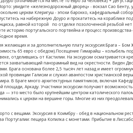
Доуро (оплачивается на месте 10 евро за человека) + Дегустац
Порто: увидите «железнодорожный дворец» - вокзал Сао Бенту,
окольню церкви Клеригуш - эпохи барокко, кафедральный собор
спуститесь на набережную Доуро и прокатитесь на кораблике п
анциска, равной которой по отделке позолоченной резьбой нет 
те историю португальского портвейна и процесс производства- 
бодное время.
ля желающих и за дополнительную плату экскурсия:Брага – Бом 
оимость 65 евро с обедом).Посещение Гимарайш – колыбель по
 веке, отделившись от Кастилии. На экскурсии осматривается к
ается захватывающий панорамный вид на окрестности. Виден Дв
ами. Брага основана более 2,5 тысяч лет назад и имеет огромн
кой провинции Галисии и служил аванпостом христианской веры
 мира. В Браге много архитектурных памятников, включая Кафед
й площади, Аркаду. Участники экскурсии получают возможность
ода — это место было крупнейшим центром католического пало
нимались к церкви на вершине горы. Многие из них преодолевал
Порто с вещами. Экскурсия в Коимбру - обед в национальном рес
а Португалии: пещера Копилка с монетами. Прибытие в Лиссабо