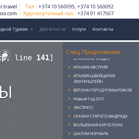
r.travel
Тел. :
+374 10 560095, +374 10 560092
hoo.com
Круглосуточный тел. :
+374 91 417507
ИТАЛИЯ КЛАССИКА
здной Туризм
Для Агенств
Услуги
Контакты
РИМ-МИЛАН
РИМ-ВЕНЕЦИЯ
ИТАЛИЯ-ГЕРМАНИЯ
Спец Предложения
tp
, line 
141
]
ИТАЛИЯ-ФРАНЦИЯ
ИТАЛИЯ-АВСТРИЯ
ИТАЛИЯ-ШВЕЙЦАРИЯ-
ЛИХТЕНШТЕЙН
ЦЫ
ВЕРОНА-ГОРОД РОМАНТИКОВ
Новый Год 2017
ЭКСПРЕСС
СКАЗКИ СТАРОГО МАДРИДА
ВОЛШЕБНАЯ БАРСЕЛОНА
ШАЛОМ ИЗРАИЛЬ