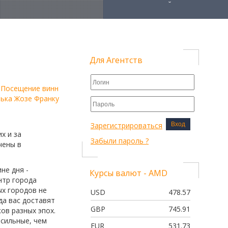
ЭКЗОТИЧЕСКИЙ ТУР 3+3
УДИВИТЕЛЬНЫЙ ИЗРАИЛЬ
ПЛЯЖНЫЙ ОТДЫХ
ИЗРАИЛЬ-ИОРДАНИЯ
ЭКЗОТИЧЕСКИЙ ТУР 2+4
Для Агентств
ОТДЫХ + ЭКСКУРСИИ
ЛЕТО В ЭМИРАТАХ+3 ЭКСКУСИИ
– Посещение винн
ька Жозе Франку 
РОМАНТИЧЕСКАЯ ПРАГА
3 СТОЛИЦЫ
Зарегистрироваться
Вход
ПРАГА ЛАЙТ
х и за
Забыли пароль ?
чены в
ФРАНЦУЗСКАЯ КЛАССИКА
ФРАНЦУЗСКАЯ КЛАССИКА МАКСИ
не дня -
Курсы валют - AMD
ФРАНЦИЯ - ШВЕЙЦАРИЯ
нтр города
ФРАНЦИЯ - БЕЛЬГИЯ - ГОЛЛАНДИ
ых городов не
USD
478.57
да вас доставят
ПОРТУГАЛИЯ: ДВЕ СТОЛИЦЫ
GBP
745.91
ов разных эпох.
ПОРТУГАЛИЯ: ДВЕ СТОЛИЦЫ
 сильные, чем
EUR
531.73