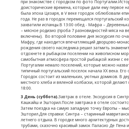
при знакомстве с городком по фото Португалии.Исто
доисторические времена, которые дали ему первое наз
была эпоха Цезаря, в V веке городок облюбовали епис
года. Не раз в городок перемещался португальский к
захватили испанцы.В 13:00 обед - Мафра – Деревеньк
– мясное родизио (проба 7 разновидностей мяса на в
включены). Во второй половине дня экскурсия по оч
Мафру, где находится впечатляющий дворцово-монаст
рождения своего наследника решил затмить знаменит
отдохнете в рыбацком поселении на живописном мор
самобытная атмосфера простой рыбацкой жизни с ее 
Португалии немало поселений, которые можно назват
типичный португальский поселок начала XX века. Его 
Городок состоит из маленьких, уютных домиков. В д
местного хлеба и вяленой колбаски, которой делают 
18:00.
3 День (суббота).
Завтрак в отеле. Экскурсия в Синт
Кашкайш и Эшторил.
После завтрака в отеле состоитс
Затем поездка на самую западную точку Европы – мыс
Эшторил.
Для справки: Синтра – старинный мавританск
летнего отдыха. В городке много архитектурных дос
трубами, сказочно красивый замок Паласио Де Пена и