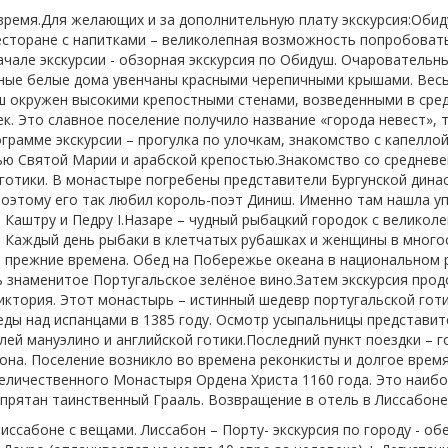
время.Для желающих и за дополнительную плату экскурсия:Обид
есторане с напитками – великолепная возможность попробовать
ачале экскурсии - обзорная экскурсия по Обидуш. Очаровательн
рные белые дома увенчаны красными черепичными крышами. Вес
ш окружен высокими крепостными стенами, возведенными в сред
. Это славное поселение получило название «города невест», т
грамме экскурсии – прогулка по улочкам, знакомство с капелло
ью Святой Марии и арабской крепостью.Знакомство со среднев
готики. В монастыре погребены представители Бургунской динас
оэтому его так любил король-поэт Диниш. Именно там нашла у
 Каштру и Педру I.Назаре – чудный рыбацкий городок с великол
. Каждый день рыбаки в клетчатых рубашках и женщины в мног
 в прежние времена. Обед на Побережье океана в национальном 
 знаменитое Португальское зелёное вино.Затем экскурсия прод
иктория. Этот монастырь – истинный шедевр португальской гот
беды над испанцами в 1385 году. Осмотр усыпальницы представи
ей мануэлино и английской готики.Последний пункт поездки – г
абона. Поселение возникло во времена реконкисты и долгое врем
величественного Монастыря Ордена Христа 1160 года. Это наиб
прятан таинственный Грааль. Возвращение в отель в Лиссабоне
Лиссабоне с вещами. Лиссабон – Порту- экскурсия по городу - об