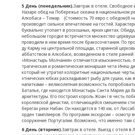
5 День (понедельник).
Завтрак в отеле. Свободное 
Назаре обед на Побережье океана в национальном р
Алкобаса – Томар. (Стоимость 70 евро с обедом)В н
производит сильное впечатление на гостей. Характе
буквально утопает в роскошных, ярких цветах. Обиду
небольшом городке встречается множество церквушек
проводили в нем время после бракосочетания. По про
ду Карму на центральной площади, старинной церков
аббатством в Алкобасе, возведенном в стиле ранней 
«Монастырь Молчания» отличается изысканностью, п
трагическая и романтическая монаршая чета Инеш де
который не утратил колоритные национальные черты
этнических юбках раскладывают рыбу для сушки, как
напитками – великолепная возможность попробовать
Баталье, где находится Монастырь Санта Мария да В
архитектуры. Его построил король Жоан I в честь по
королевской династии, отличающейся смешением стил
берегах реки Набан. Он находится в 140 км, от Лисс
орден тамплиеров. По программ экскурсии – осмотр 
сооружение Португалии. Возможно, что именно там с
6 День (вторник).
Завтрак в отеле. Выезд с отеля в 