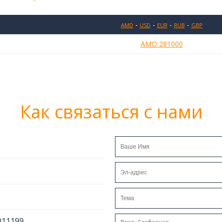
-
-
-
-
AMD
USD
EUR
RUB
GBP
AMD 281000
Как связаться с нами
011199