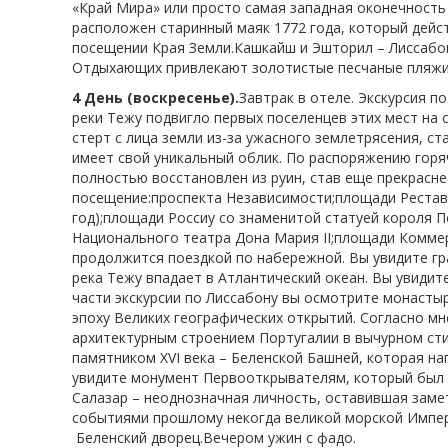
«Край Мира» или просто самая западная оконечность
расположен старинный маяк 1772 года, который дейс
посещении Края Земли.
Кашкайш и Эшторил – Лиссабо
Отдыхающих привлекают золотистые песчаные пляжи и
4 День (воскресенье).
Завтрак в отеле. Экскурсия п
реки Тежу подвигло первых поселенцев этих мест на 
стерт с лица земли из-за ужасного землетрясения, с
имеет свой уникальный облик. По распоряжению гор
полностью восстановлен из руин, став еще прекраснее
посещение:проспекта Независимости;площади Рестав
год);площади Россиу со знаменитой статуей короля 
Национального театра Дона Мария II;площади Коммерц
продолжится поездкой по набережной. Вы увидите гра
река Тежу впадает в Атлантический океан. Вы увиди
части экскурсии по Лиссабону вы осмотрите монастыр
эпоху Великих географических открытий. Согласно 
архитектурным строением Португалии в вычурном сти
памятником XVI века – Беленской Башней, которая на
увидите монумент Первооткрывателям, который был в
Салазар – неоднозначная личность, оставившая заме
событиями прошлому некогда великой морской Импер
Беленский дворец.Вечером ужин с фадо.