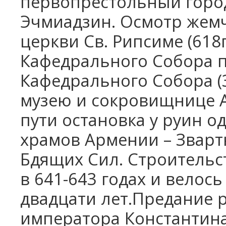
первопрестольный город
Эчмиадзин. Осмотр жем
церкви Св. Рипсиме (618
Кафедрального Собора п
Кафедрального Собора (3
музею и сокровищнице 
пути остановка у руин о
храмов Армении – Звартн
Бдящих Сил. Строительс
в 641-643 годах и велос
двадцати лет.Предание р
императора Константин