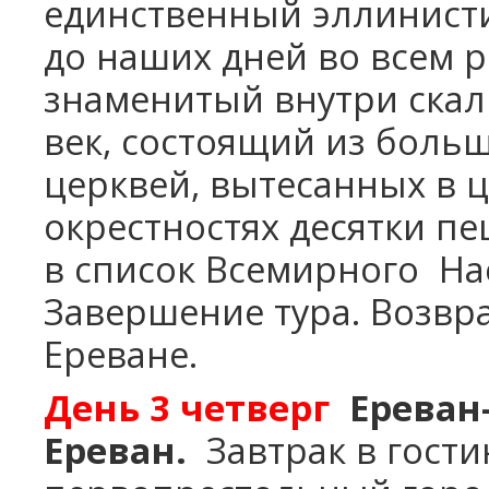
единственный эллинист
Винный Тур - 4 дня
Школьные каникулы в Армении -
до наших дней во всем р
5 дней
Школьные каникулы в Армении -
знаменитый внутри скал
7 дней
век, состоящий из больш
церквей, вытесанных в 
окрестностях десятки п
в список Всемирного
На
Завершение тура. Возвр
Ереване.
День 3
четверг
Ереван
Ереван.
Завтрак в гости