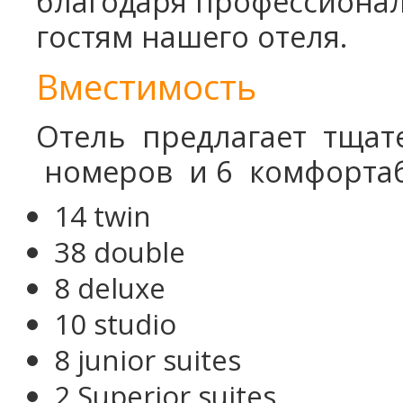
благодаря профессионал
Школьные каникулы в Армении -
гостям нашего отеля.
5 дней
Школьные каникулы в Армении -
Вместимость
7 дней
Отель предлагает тщат
номеров и 6 комфортаб
14 twin
38 double
8 deluxe
10 studio
8 junior suites
2 Superior suites