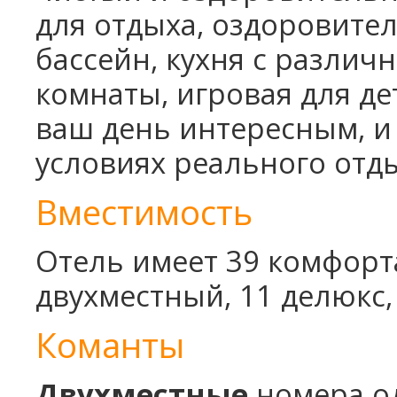
для отдыха, оздоровите
Винный Тур - 4 дня
Школьные каникулы в Армении -
бассейн, кухня с разли
5 дней
комнаты, игровая для де
Школьные каникулы в Армении -
7 дней
ваш день интересным, и 
условиях реального отды
Вместимость
Отель имеет 39 комфорт
двухместный, 11 делюкс,
Команты
Двухместные
номера о