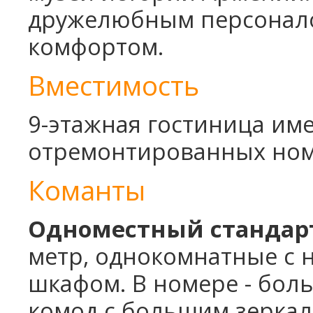
Санаторий Джермук Ашхар 8 дней
дружелюбным персонало
Винный Тур - 4 дня
комфортом.
Школьные каникулы в Армении -
5 дней
Школьные каникулы в Армении -
Вместимость
7 дней
9-этажная гостиница им
отремонтированных но
Команты
Одноместный стандар
метр, однокомнатные с 
шкафом. В номере - боль
комод с большим зеркал