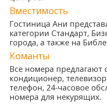
Школьные каникулы в Армении -
Вместимость
5 дней
Школьные каникулы в Армении -
Гостиница Ани представ
7 дней
категории Стандарт, Биз
города, а также на Библ
Команты
Все номера предлагают 
кондиционер, телевизор,
телефон, 24-часовое обс
номера для некурящих.