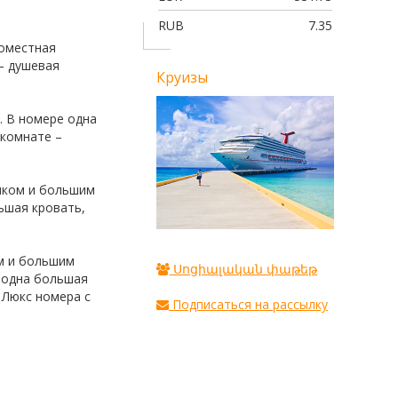
RUB
7.35
номестная
– душевая
Круизы
. В номере одна
 комнате –
иком и большим
ьшая кровать,
ом и большим
Սոցիալական փաթեթ
е одна большая
 Люкс номера с
Подписаться на рассылку