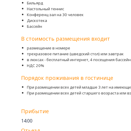
Бильярд
Настольный теннис
Конференц-зал на 30 человек
Дискотека
Бассейн
В стоимость размещения входит
размещение в номере
трехразовое питание (шведский стол) или завтрак
в люксах - бесплатный интернет, 4 посещения бассей
НДС 20%
Порядок проживания в гостинице
При размещении всех детей младше 3 лет на имеющи
При размещении всех детей старшего возраста или в
Прибытие
14:00
Отьезд