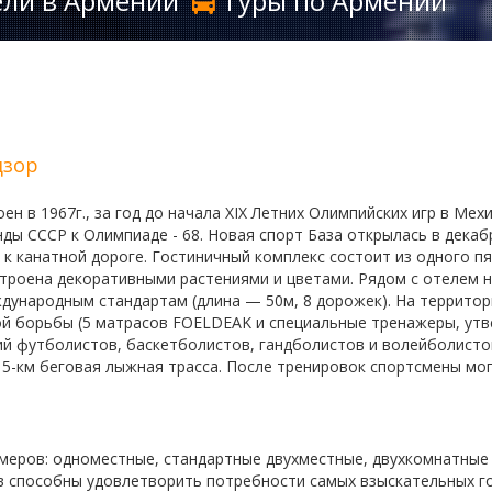
ли в Армении
Туры по Армении
дзор
 в 1967г., за год до начала XIX Летних Олимпийских игр в Мехи
ы СССР к Олимпиаде - 68. Новая спорт База открылась в декаб
 к канатной дороге.
Гостиничный комплекс состоит из одного п
троена декоративными растениями и цветами. Рядом с отелем 
дународным стандартам (длина — 50м, 8 дорожек). На территор
ой борьбы (5 матрасов FOELDEAK и специальные тренажеры, ут
ий футболистов, баскетболистов, гандболистов и волейболисто
 5-км беговая лыжная трасса. После тренировок спортсмены мо
меров: одноместные, стандартные дву
x
местные, дву
x
комнатные 
 способны удовлетворить потребности самых взыскательных г