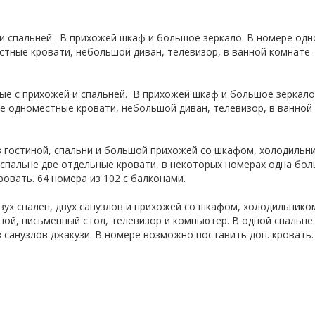
и спальней. В прихожей шкаф и большое зеркало. В номере од
стные кровати, небольшой диван, телевизор, в ванной комнате 
е с прихожей и спальней. В прихожей шкаф и большое зеркало
е одноместные кровати, небольшой диван, телевизор, в ванной
з гостиной, спальни и большой прихожей со шкафом, холодильн
 спальне две отдельные кровати, в некоторых номерах одна бол
овать. 64 номера из 102 с балконами.
вух спален, двух санузлов и прихожей со шкафом, холодильник
адной, письменный стол, телевизор и компьютер. В одной спальн
з санузлов джакузи. В номере возможно поставить доп. кровать.