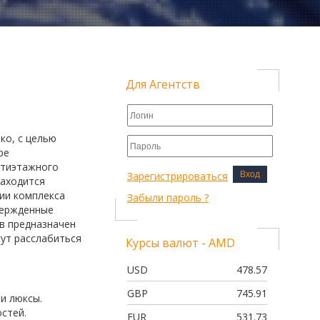
Для Агентств
ко, с целью
ре
ятиэтажного
Зарегистрироваться
Вход
находится
ии комплекса
Забыли пароль ?
вержденные
в предназначен
гут расслабиться
Курсы валют - AMD
USD
478.57
GBP
745.91
и люксы.
остей.
EUR
531.73