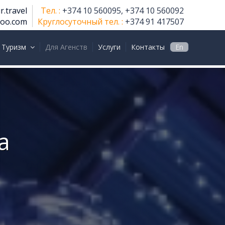
r.travel
Тел. :
+374 10 560095, +374 10 560092
hoo.com
Круглосуточный тел. :
+374 91 417507
 Туризм
Для Агенств
Услуги
Контакты
En
а