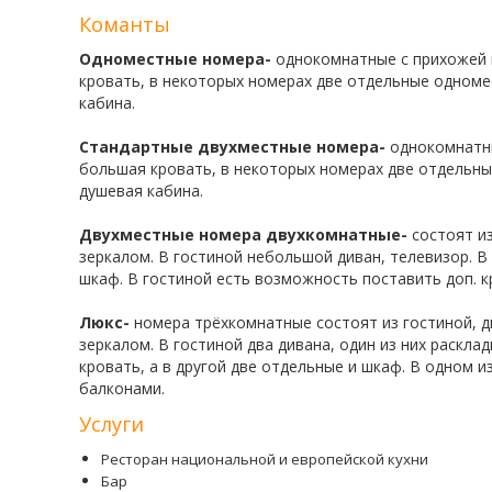
Школьные каникулы в Армении -
7 дней
Команты
Одноместные номера-
однокомнатные с прихожей 
кровать, в некоторых номерах две отдельные одноме
кабина.
Стандартные двухместные номера-
однокомнатны
большая кровать, в некоторых номерах две отдельны
душевая кабина.
Двухместные номера двухкомнатные-
состоят и
зеркалом. В гостиной небольшой диван, телевизор. В
шкаф. В гостиной есть возможность поставить доп. кр
Люкс-
номера трёхкомнатные состоят из гостиной, д
зеркалом. В гостиной два дивана, один из них раскл
кровать, а в другой две отдельные и шкаф. В одном и
балконами.
Услуги
Ресторан национальной и европейской кухни
Бар