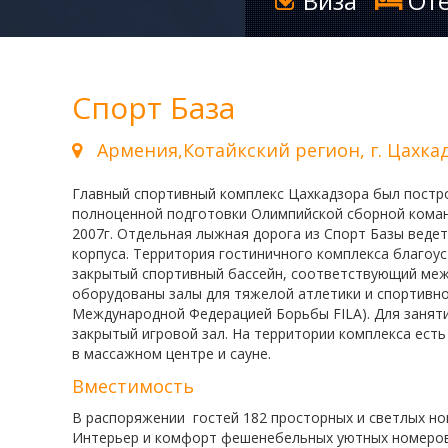
Виза
Оте
6 дней-заезд по пятницам
7 дней-заезд по пятницам
4 дня-заезд по субботам
Спорт База
5 дней-заезд по субботам
6 дней-заезд по субботам
Армения,Котайкский регион, г. Цахка
7 дней-заезд по субботам
4 дня-заезд по воскресениям
Главный спортивный комплекс Цаxкадзора был построен
полноценной подготовки Oлимпийской сборной команд
5 дней-заезд по воскресениям
2007г. Отдельная лыжная дорога из Спорт Базы ведет
6 дней-заезд по воскресениям
корпуса.
Территория гостиничного комплекса благоус
7 дней-заезд по воскресениям
закрытый спортивный бассейн, соответствующий меж
оборудованы залы для тяжелой атлетики и спортивн
Санаторий Джермук Ашхар 14
Международной Федерацией Борьбы FILA).
Для занят
дней
закрытый игровой зал. На территории комплекса есть
Санаторий Джермук Ашхар 8 дней
в массажном центре и сауне.
Винный Тур - 4 дня
Вместимость
Школьные каникулы в Армении -
В распоряжении гостей 182 просторных и светлых но
5 дней
Интерьер и комфорт фешенебельных уютных номеров