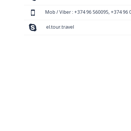
Mob / Viber : +374 96 560095, +374 96 
el.tour.travel