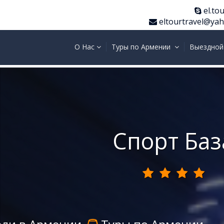
el.tou
eltourtravel@ya
О Нас
Туры по Армении
Выездной
Спорт Баз