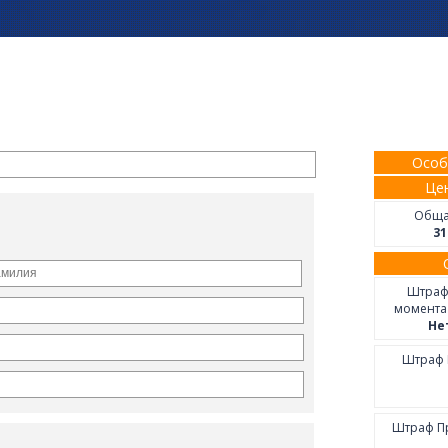
Особ
Цен
Обща
31
Штраф
момента
Не
Штраф 
Штраф Пр