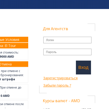
Для Агентств
ые Условия
а: El Tour
я стоимость:
9000
AMD
Отмена
Вход
 при отмене с
 бронирования:
Зарегистрироваться
т штрафа
Забыли пароль ?
При отмене до
:
0
AMD
Курсы валют - AMD
и отмене после
: