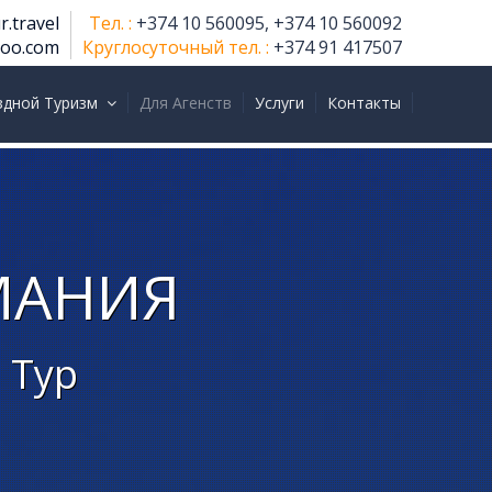
r.travel
Тел. :
+374 10 560095, +374 10 560092
hoo.com
Круглосуточный тел. :
+374 91 417507
здной Туризм
Для Агенств
Услуги
Контакты
МАНИЯ
 Тур