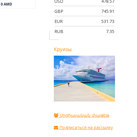
USD
478.57
0
AMD
GBP
745.91
EUR
531.73
RUB
7.35
Круизы
Սոցիալական փաթեթ
Подписаться на рассылку