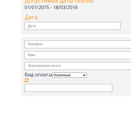
Допустимые даты сезона:
Санаторий Джермук Ашхар 8 дней
01/01/2015 - 18/03/2016
Винный Тур - 4 дня
Дата:
Школьные каникулы в Армении -
5 дней
Школьные каникулы в Армении -
7 дней
Вид оплаты