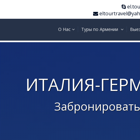
el.tou
eltourtravel@ya
О Нас
Туры по Армении
Вые
ИТАЛИЯ-ГЕР
Забронировать